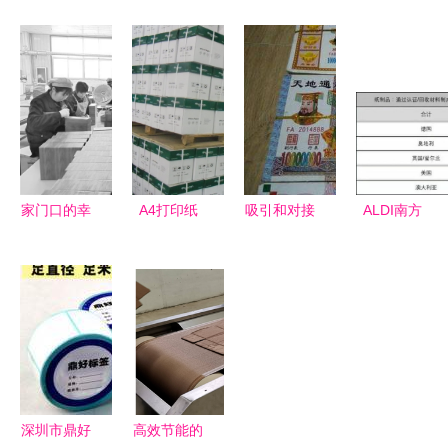
纸制品抽检
的优势与合
妆品名片
盛 走在前
不合格，包
作途径
开启批发业
沿的化妆品
括历城大润
务的金钥匙
批发领航者
发等超市在
内
家门口的幸
A4打印纸
吸引和对接
ALDI南方
福事业 菏
的终局之战
全球创新资
CR企业社
泽巨野田桥
兖州市亮点
源，建
会责任报告
镇的化妆品
纸业凭何狙
设“广深港
关键数据揭
批发带动就
击行业痛
澳”科技创
秘 化妆品
业梦
点？
新走廊
批发透明化
之路
深圳市鼎好
高效节能的