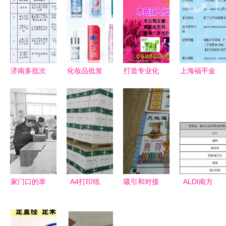
济南多批次
化妆品批发
打造专业化
上海福平金
纸制品抽检
的优势与合
妆品名片
盛 走在前
不合格，包
作途径
开启批发业
沿的化妆品
括历城大润
务的金钥匙
批发领航者
发等超市在
内
家门口的幸
A4打印纸
吸引和对接
ALDI南方
福事业 菏
的终局之战
全球创新资
CR企业社
泽巨野田桥
兖州市亮点
源，建
会责任报告