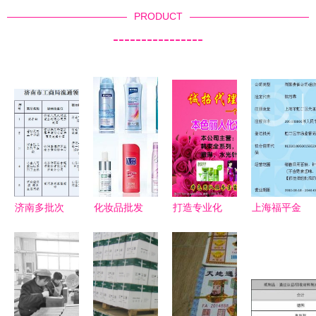
PRODUCT
----------------
济南多批次
化妆品批发
打造专业化
上海福平金
纸制品抽检
的优势与合
妆品名片
盛 走在前
不合格，包
作途径
开启批发业
沿的化妆品
括历城大润
务的金钥匙
批发领航者
发等超市在
内