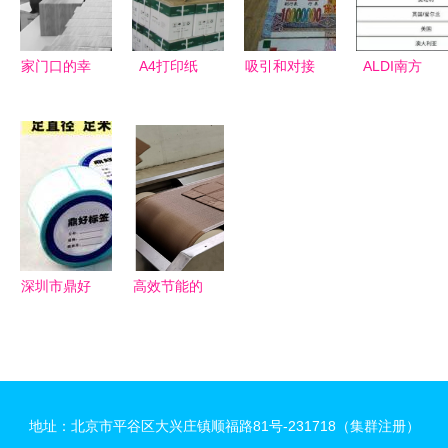
家门口的幸
A4打印纸
吸引和对接
ALDI南方
福事业 菏
的终局之战
全球创新资
CR企业社
泽巨野田桥
兖州市亮点
源，建
会责任报告
镇的化妆品
纸业凭何狙
设“广深港
关键数据揭
批发带动就
击行业痛
澳”科技创
秘 化妆品
业梦
点？
新走廊
批发透明化
之路
深圳市鼎好
高效节能的
纸制品包装
工业创新
助力化妆品
微波蜂窝纸
批发行业提
板干燥机与
质增效
化妆品批发
地址：北京市平谷区大兴庄镇顺福路81号-231718（集群注册）
营销链